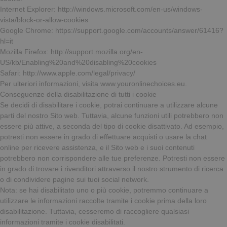
Internet Explorer: http://windows.microsoft.com/en-us/windows-
vista/block-or-allow-cookies
Google Chrome: https://support.google.com/accounts/answer/61416?
hl=it
Mozilla Firefox: http://support.mozilla.org/en-
US/kb/Enabling%20and%20disabling%20cookies
Safari: http://www.apple.com/legal/privacy/
Per ulteriori informazioni, visita www.youronlinechoices.eu.
Conseguenze della disabilitazione di tutti i cookie
Se decidi di disabilitare i cookie, potrai continuare a utilizzare alcune
parti del nostro Sito web. Tuttavia, alcune funzioni utili potrebbero non
essere più attive, a seconda del tipo di cookie disattivato. Ad esempio,
potresti non essere in grado di effettuare acquisti o usare la chat
online per ricevere assistenza, e il Sito web e i suoi contenuti
potrebbero non corrispondere alle tue preferenze. Potresti non essere
in grado di trovare i rivenditori attraverso il nostro strumento di ricerca
o di condividere pagine sui tuoi social network.
Nota: se hai disabilitato uno o più cookie, potremmo continuare a
utilizzare le informazioni raccolte tramite i cookie prima della loro
disabilitazione. Tuttavia, cesseremo di raccogliere qualsiasi
informazioni tramite i cookie disabilitati.