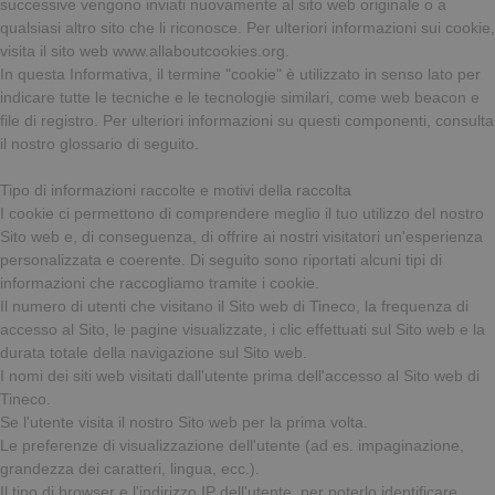
successive vengono inviati nuovamente al sito web originale o a
qualsiasi altro sito che li riconosce. Per ulteriori informazioni sui cookie,
visita il sito web www.allaboutcookies.org.
In questa Informativa, il termine "cookie" è utilizzato in senso lato per
indicare tutte le tecniche e le tecnologie similari, come web beacon e
file di registro. Per ulteriori informazioni su questi componenti, consulta
il nostro glossario di seguito.
Tipo di informazioni raccolte e motivi della raccolta
I cookie ci permettono di comprendere meglio il tuo utilizzo del nostro
Sito web e, di conseguenza, di offrire ai nostri visitatori un'esperienza
personalizzata e coerente. Di seguito sono riportati alcuni tipi di
informazioni che raccogliamo tramite i cookie.
Il numero di utenti che visitano il Sito web di Tineco, la frequenza di
accesso al Sito, le pagine visualizzate, i clic effettuati sul Sito web e la
durata totale della navigazione sul Sito web.
I nomi dei siti web visitati dall'utente prima dell'accesso al Sito web di
Tineco.
Se l'utente visita il nostro Sito web per la prima volta.
Le preferenze di visualizzazione dell'utente (ad es. impaginazione,
grandezza dei caratteri, lingua, ecc.).
Il tipo di browser e l'indirizzo IP dell'utente, per poterlo identificare