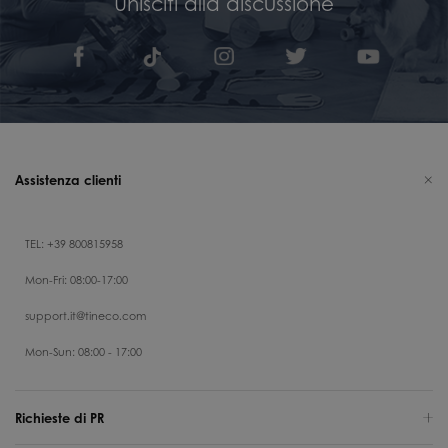
Unisciti alla discussione
Assistenza clienti
TEL: +39 800815958
Mon-Fri: 08:00-17:00
support.it@tineco.com
Mon-Sun: 08:00 - 17:00
Richieste di PR