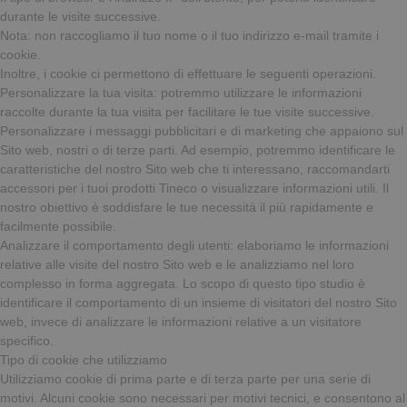
durante le visite successive.
Nota: non raccogliamo il tuo nome o il tuo indirizzo e-mail tramite i
cookie.
Inoltre, i cookie ci permettono di effettuare le seguenti operazioni.
Personalizzare la tua visita: potremmo utilizzare le informazioni
raccolte durante la tua visita per facilitare le tue visite successive.
Personalizzare i messaggi pubblicitari e di marketing che appaiono sul
Sito web, nostri o di terze parti. Ad esempio, potremmo identificare le
caratteristiche del nostro Sito web che ti interessano, raccomandarti
accessori per i tuoi prodotti Tineco o visualizzare informazioni utili. Il
nostro obiettivo è soddisfare le tue necessità il più rapidamente e
facilmente possibile.
Analizzare il comportamento degli utenti: elaboriamo le informazioni
relative alle visite del nostro Sito web e le analizziamo nel loro
complesso in forma aggregata. Lo scopo di questo tipo studio è
identificare il comportamento di un insieme di visitatori del nostro Sito
web, invece di analizzare le informazioni relative a un visitatore
specifico.
Tipo di cookie che utilizziamo
Utilizziamo cookie di prima parte e di terza parte per una serie di
motivi. Alcuni cookie sono necessari per motivi tecnici, e consentono al