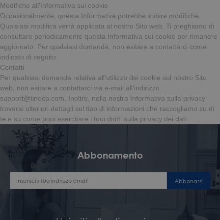
Modifiche all'Informativa sui cookie
Occasionalmente, questa Informativa potrebbe subire modifiche.
Qualsiasi modifica verrà applicata al nostro Sito web. Ti preghiamo di
consultare periodicamente questa Informativa sui cookie per rimanere
aggiornato. Per qualsiasi domanda, non esitare a contattarci come
indicato di seguito.
Contatti
Per qualsiasi domanda relativa all'utilizzo dei cookie sul nostro Sito
web, non esitare a contattarci via e-mail all'indirizzo
support@tineco.com. Inoltre, nella nostra Informativa sulla privacy
troverai ulteriori dettagli sul tipo di informazioni che raccogliamo su di
te e su come puoi esercitare i tuoi diritti sulla privacy dei dati.
Abbonamento
Abbonarsi