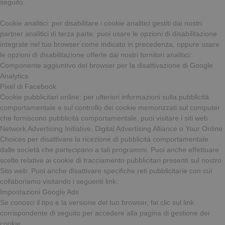
seguito.
Cookie analitici: per disabilitare i cookie analitici gestiti dai nostri
partner analitici di terza parte, puoi usare le opzioni di disabilitazione
integrate nel tuo browser come indicato in precedenza, oppure usare
le opzioni di disabilitazione offerte dai nostri fornitori analitici:
Componente aggiuntivo del browser per la disattivazione di Google
Analytics
Pixel di Facebook
Cookie pubblicitari online: per ulteriori informazioni sulla pubblicità
comportamentale e sul controllo dei cookie memorizzati sul computer
che forniscono pubblicità comportamentale, puoi visitare i siti web
Network Advertising Initiative, Digital Advertising Alliance o Your Online
Choices per disattivare la ricezione di pubblicità comportamentale
dalle società che partecipano a tali programmi. Puoi anche effettuare
scelte relative ai cookie di tracciamento pubblicitari presenti sul nostro
Sito web. Puoi anche disattivare specifiche reti pubblicitarie con cui
collaboriamo visitando i seguenti link:
Impostazioni Google Ads
Se conosci il tipo e la versione del tuo browser, fai clic sul link
corrispondente di seguito per accedere alla pagina di gestione dei
cookie.