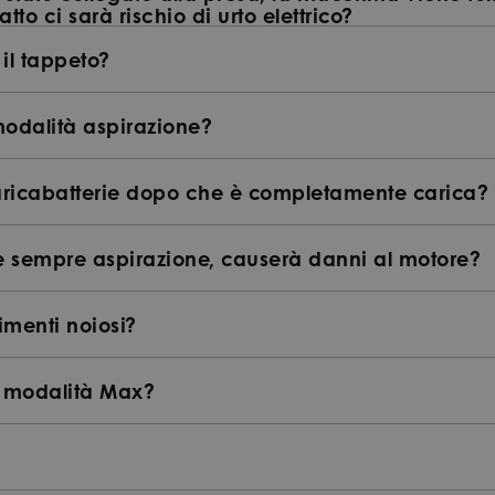
to ci sarà rischio di urto elettrico?
 il tappeto?
modalità aspirazione?
 caricabatterie dopo che è completamente carica?
 è sempre aspirazione, causerà danni al motore?
imenti noiosi?
a modalità Max?