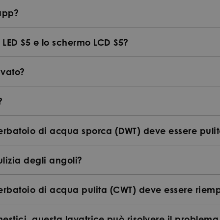
'app?
o LED S5 e lo schermo LCD S5?
lavato?
?
rbatoio di acqua sporca (DWT) deve essere pulit
ulizia degli angoli?
rbatoio di acqua pulita (CWT) deve essere riemp
stici, questa lavatrice può risolvere il problema