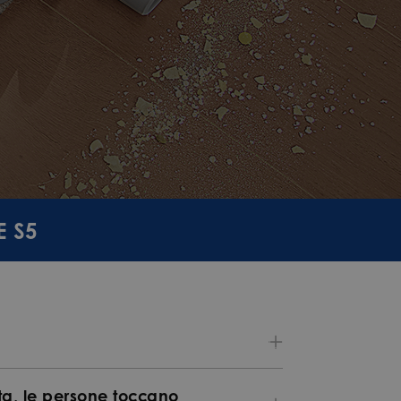
E S5
lta, le persone toccano