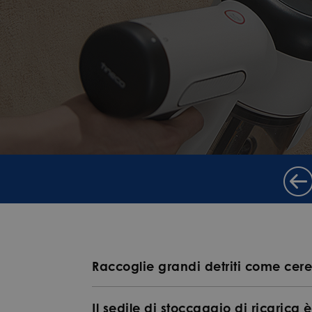
Raccoglie grandi detriti come cerea
Il sedile di stoccaggio di ricarica