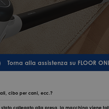
Torna alla assistenza su FLOOR ON
li, cibo per cani, ecc.?
 è stato collegato alla presa, la macchina viene to