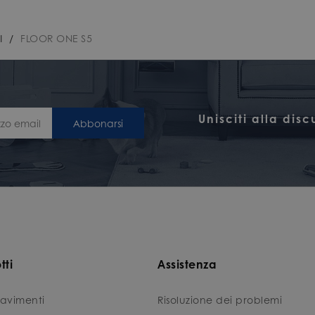
I
/
FLOOR ONE S5
Unisciti alla dis
Abbonarsi
tti
Assistenza
avimenti
Risoluzione dei problemi