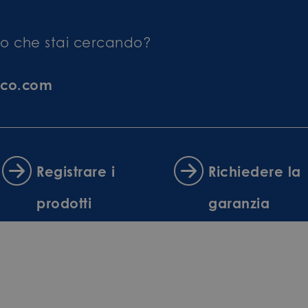
llo che stai cercando?
eco.com
Registrare i
Richiedere la
prodotti
garanzia