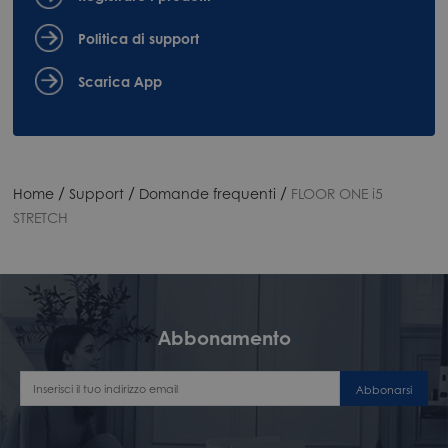
Politica di support
Scarica App
/
/
/
Home
Support
Domande frequenti
FLOOR ONE i5
STRETCH
Abbonamento
Abbonarsi