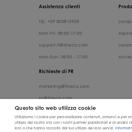
Assistenza clienti
Prodo
TEL: +39 800815958
Lavap
Mon-Fri: 08:00-17:00
Aspir
support.it@tineco.com
Lavat
Mon-Sun: 08:00 - 17:00
Access
Richieste di PR
marketing@tineco.com
pr@tineco.com
Questo sito web utilizza cookie
Utilizziamo i cookie per personalizzare contenuti, annunci e per ana
utilizzo del nostro sito con i nostri partner pubblicitari e di anali
loro o che hanno raccolto dal tuo utilizzo dei loro servizi.
Informati