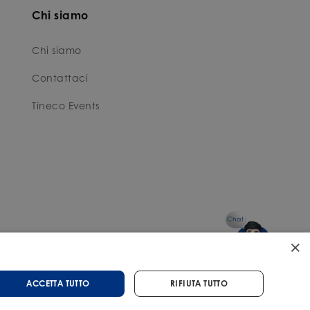
Chi siamo
Chi siamo
Contattaci
Tineco Events
Chat
×
ACCETTA TUTTO
RIFIUTA TUTTO