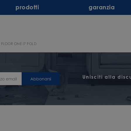
prodotti
garanzia
FLOOR ONE i7 FOLD
Unisciti alla dis
Abbonarsi