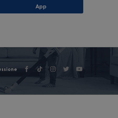
App
cussione