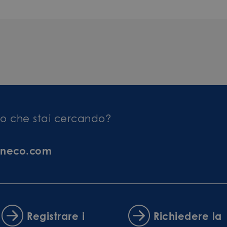
llo che stai cercando?
ineco.com
Registrare i
Richiedere la