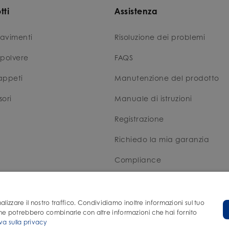
tti
Assistenza
avimenti
Risoluzione dei problemi
apolvere
FAQS
appeti
Manutenzione del prodotto
ori
Manuale di istruzioni
Registrazione
Richiedo la mia garanzia
Compliance
Scheda di sicurezza
lizzare il nostro traffico. Condividiamo inoltre informazioni sul tuo
si che potrebbero combinarle con altre informazioni che hai fornito
va sulla privacy